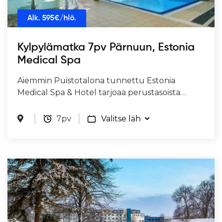
Alk.
595
€/hlö.
Kylpylämatka 7pv Pärnuun, Estonia
Medical Spa
Aiemmin Puistotalona tunnettu Estonia
Medical Spa & Hotel tarjoaa perustasoista…
7pv