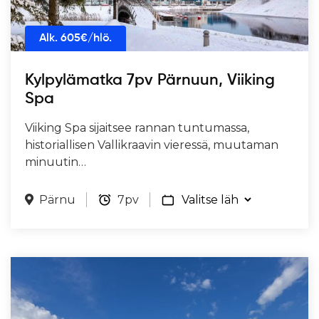
Alk.
605
€/hlö.
Kylpylämatka 7pv Pärnuun, Viiking
Spa
Viiking Spa sijaitsee rannan tuntumassa,
historiallisen Vallikraavin vieressä, muutaman
minuutin…
Pärnu
7pv