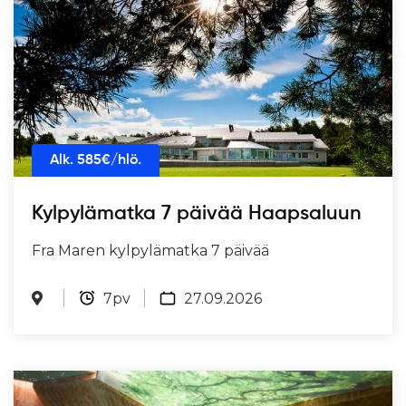
Alk.
585
€/hlö.
Kylpylämatka 7 päivää Haapsaluun
Fra Maren kylpylämatka 7 päivää
7pv
27.09.2026