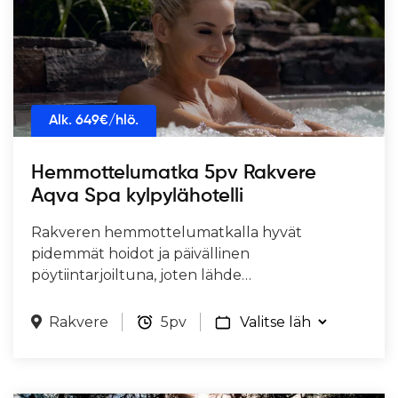
Alk.
649
€/hlö.
Hemmottelumatka 5pv Rakvere
Aqva Spa kylpylähotelli
Rakveren hemmottelumatkalla hyvät
pidemmät hoidot ja päivällinen
pöytiintarjoiltuna, joten lähde…
Rakvere
5pv