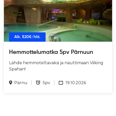
Alk.
520
€/hlö.
Hemmottelumatka 5pv Pärnuun
Lähde hemmoteltavaksi ja nauttimaan Viiking
Spahan!
Pärnu
5pv
19.10.2026