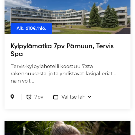
Alk.
610
€/hlö.
Kylpylämatka 7pv Pärnuun, Tervis
Spa
Tervis-kylpylähotelli koostuu 7:stä
rakennuksesta, joita yhdistävät lasigalleriat –
näin voit…
7pv