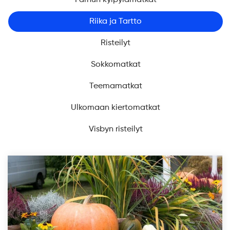
Pärnun kylpylämatkat
Riika ja Tartto
Risteilyt
Sokkomatkat
Teemamatkat
Ulkomaan kiertomatkat
Visbyn risteilyt