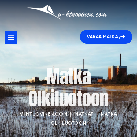
VARAA MATKA
Matka
Olkiluotoon
V-HTUOVINEN.COM
|
MATKAT
|
MATKA
OLKILUOTOON