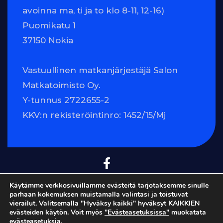
avoinna ma, ti ja to klo 8-11, 12-16)
Puomikatu 1
37150 Nokia
Vastuullinen matkanjärjestäjä Salon
Matkatoimisto Oy.
Y-tunnus 2722655-2
KKV:n rekisteröintinro: 1452/15/Mj
Käytämme verkkosivuillamme evästeitä tarjotaksemme sinulle
parhaan kokemuksen muistamalla valintasi ja toistuvat
© v-htuovinen.com | Verkkosivut:
uudetkotisivut.fi
vierailut. Valitsemalla "Hyväksy kaikki" hyväksyt KAIKKIEN
evästeiden käytön. Voit myös
"Evästeasetuksissa"
muokatata
evästeasetuksia.