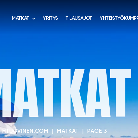
MATKAT
YRITYS
TILAUSAJOT
YHTEISTYÖKUMPP
ATKAT
-HTUOVINEN.COM
|
MATKAT
|
PAGE 3