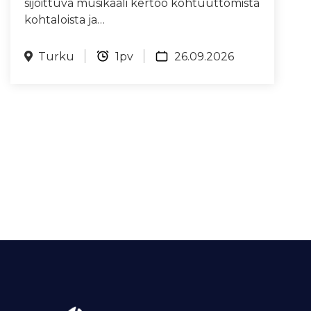
sijoittuva musikaali kertoo kohtuuttomista
kohtaloista ja…
Turku
1pv
26.09.2026