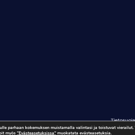
Tietosuoja
le parhaan kokemuksen muistamalla valintasi ja toistuvat vierailut. 
Voit myös
"Evästeasetuksissa"
muokatata evästeasetuksia.