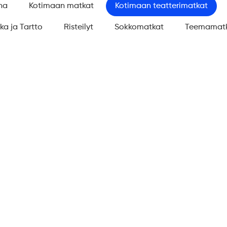
na
Kotimaan matkat
Kotimaan teatterimatkat
ika ja Tartto
Risteilyt
Sokkomatkat
Teemamat