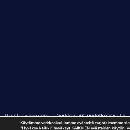
© v-htuovinen.com | Verkkosivut:
uudetkotisivut.fi
Käytämme verkkosivuillamme evästeitä tarjotaksemme sinul
"Hyväksy kaikki" hyväksyt KAIKKIEN evästeiden käytön. 