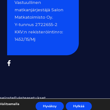
Vastuullinen
matkanjärjestäjä Salon
Matkatoimisto Oy.
Y-tunnus 2722655-2
KKV:n rekisteröintinro:
1452/15/Mj
seloste
Evästeasetukset
Valitsemalla
Hyväksy
Hylkää