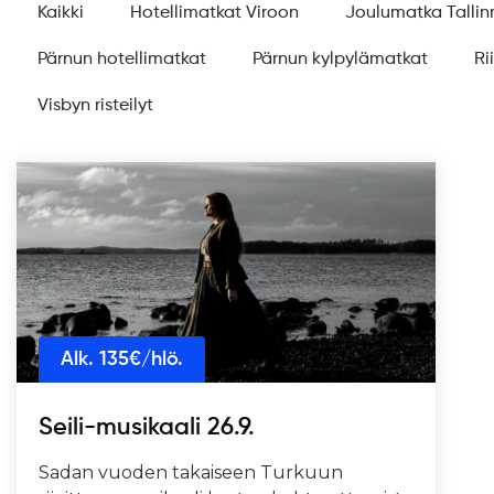
Kaikki
Hotellimatkat Viroon
Joulumatka Tallin
Pärnun hotellimatkat
Pärnun kylpylämatkat
Ri
Visbyn risteilyt
Alk.
135
€/hlö.
Seili-musikaali 26.9.
Sadan vuoden takaiseen Turkuun