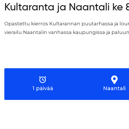
Kultaranta ja Naantali ke 8
Opastettu kierros Kultarannan puutarhassa ja lo
vierailu Naantalin vanhassa kaupungissa ja paluuma
1 päivää
Naantali