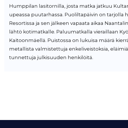
Humppilan lasitornilla, josta matka jatkuu Kult
upeassa puutarhassa. Puoliltapäivin on tarjolla 
Resortissa ja sen jälkeen vapaata aikaa Naantali
lähtö kotimatkalle. Paluumatkalla vieraillaan Kyö
Kaitoonmäellä. Puistossa on lukuisa määrä kierr
metallista valmistettuja enkeliveistoksia, eläimiä
tunnettuja julkisuuden henkilöitä.