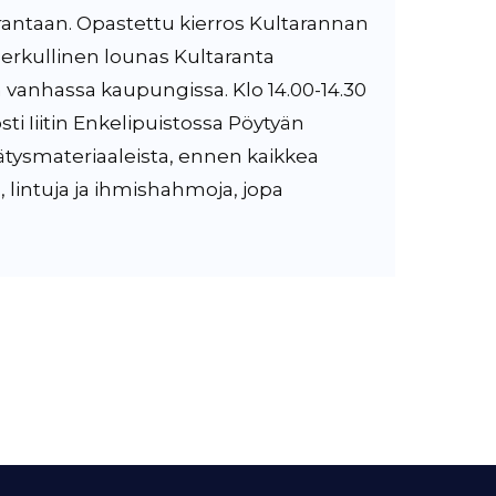
arantaan. Opastettu kierros Kultarannan
herkullinen lounas Kultaranta
n vanhassa kaupungissa. Klo 14.00-14.30
sti Iiitin Enkelipuistossa Pöytyän
ätysmateriaaleista, ennen kaikkea
, lintuja ja ihmishahmoja, jopa