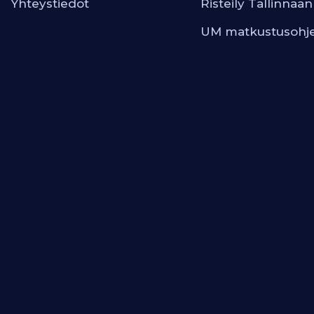
Yhteystiedot
Risteily Tallinnaan
UM matkustusohj