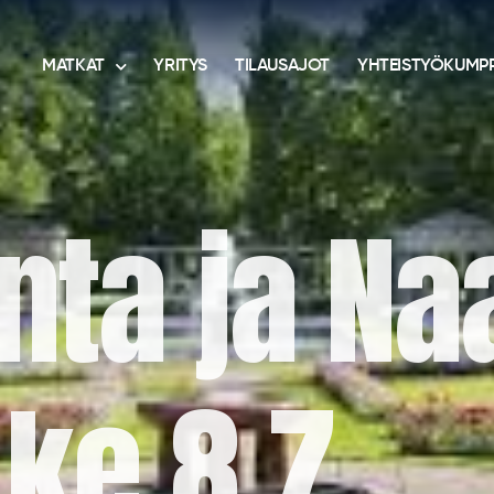
MATKAT
YRITYS
TILAUSAJOT
YHTEISTYÖKUMPP
nta ja Na
ke 8.7.