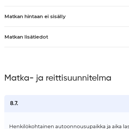
Matkan hintaan ei sisälly
Matkan lisätiedot
Matka- ja reittisuunnitelma
8.7.
Henkilökohtainen autoonnousupaikka ja aika las