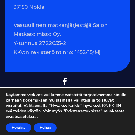
37150 Nokia
Vastuullinen matkanjärjestäjä Salon
Matkatoimisto Oy.
Y-tunnus 2722655-2
KKV:n rekisteröintinro: 1452/15/Mj
Käytämme verkkosivuillamme evästeitä tarjotaksemme sinulle
parhaan kokemuksen muistamalla valintasi ja toistuvat
© v-htuovinen.com | Verkkosivut:
uudetkotisivut.fi
vierailut. Valitsemalla "Hyväksy kaikki" hyväksyt KAIKKIEN
evästeiden käytön. Voit myös
"Evästeasetuksissa"
muokatata
evästeasetuksia.
Tietosuojaseloste
Evästeasetukset
Hyväksy
Hylkää