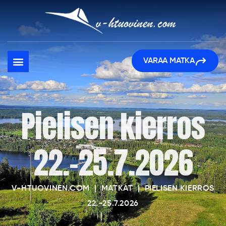
VARAA MATKA
Pielisen kierros
22.-25.7.2026
V-HTUOVINEN.COM
|
MATKAT
|
PIELISEN KIERROS
22.-25.7.2026