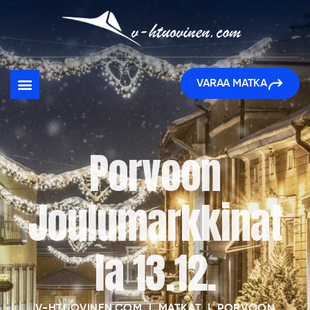
VARAA MATKA
Porvoon
Joulumarkkinat
la 13.12.
V-HTUOVINEN.COM
|
MATKAT
|
PORVOON