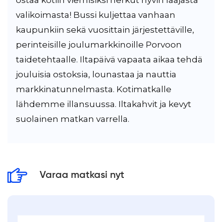
ostaa kotiin viemisiksi herkut hyvin laajasta
valikoimasta! Bussi kuljettaa vanhaan
kaupunkiin sekä vuosittain järjestettäville,
perinteisille joulumarkkinoille Porvoon
taidetehtaalle. Iltapäivä vapaata aikaa tehdä
jouluisia ostoksia, lounastaa ja nauttia
markkinatunnelmasta. Kotimatkalle
lähdemme illansuussa. Iltakahvit ja kevyt
suolainen matkan varrella.
Varaa matkasi nyt