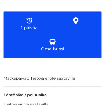
1 päivää
Oma bussi
Tietoja ei ole saatavilla
Lähtöaika / paluuaika
Tietoja ei ole saatavilla