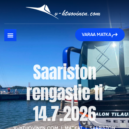
VARAA MATKA
Saariston
rengastie ti
14.7.2026
V-HTUOVINEN.COM
|
MATKAT
|
SAARISTON