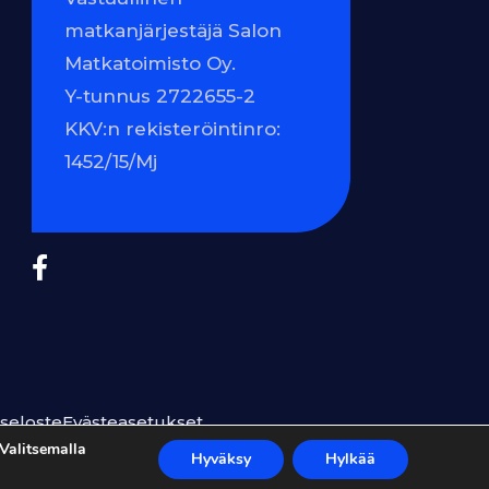
matkanjärjestäjä Salon
Matkatoimisto Oy.
Y-tunnus 2722655-2
KKV:n rekisteröintinro:
1452/15/Mj
seloste
Evästeasetukset
Valitsemalla
Hyväksy
Hylkää