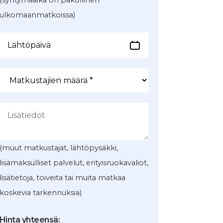
(syntymäaika on pakollinen
ulkomaanmatkoissa)
(muut matkustajat, lähtöpysäkki,
lisämaksulliset palvelut, erityisruokavaliot,
lisätietoja, toiveita tai muita matkaa
koskevia tarkennuksia)
Hinta yhteensä: