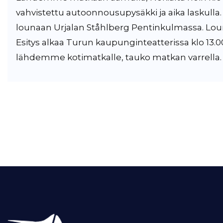
vahvistettu autoonnousupysäkki ja aika laskull
lounaan Urjalan Ståhlberg Pentinkulmassa. Lou
Esitys alkaa Turun kaupunginteatterissa klo 13.00
lähdemme kotimatkalle, tauko matkan varrella.