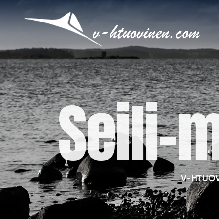
Seili-
V-HTUO