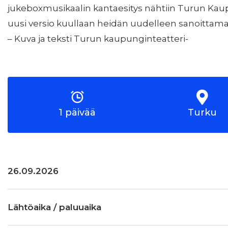
jukeboxmusikaalin kantaesitys nähtiin Turun Kau
uusi versio kuullaan heidän uudelleen sanoittama
– Kuva ja teksti Turun kaupunginteatteri-
1 päivää
Turku
26.09.2026
Lähtöaika / paluuaika