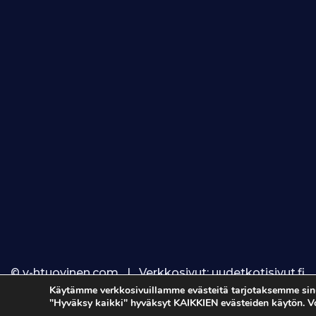
© v-htuovinen.com | Verkkosivut:
uudetkotisivut.fi
Käytämme verkkosivuillamme evästeitä tarjotaksemme sinul
"Hyväksy kaikki" hyväksyt KAIKKIEN evästeiden käytön. 