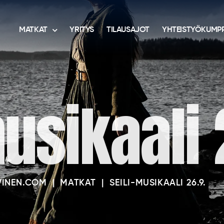
MATKAT
YRITYS
TILAUSAJOT
YHTEISTYÖKUMPP
musikaali 
VINEN.COM
|
MATKAT
|
SEILI-MUSIKAALI 26.9.