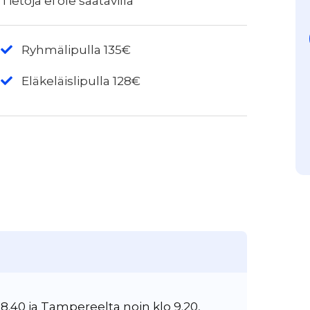
Tietoja ei ole saatavilla
Ryhmälipulla 135€
Eläkeläislipulla 128€
.40 ja Tampereelta noin klo 9.20,