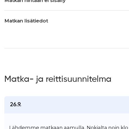
Matkan hintaan ei sisälly
Matkan lisätiedot
Matka- ja reittisuunnitelma
26.9.
Lähdemme matkaan aamulla, Nokialta noin klo 8