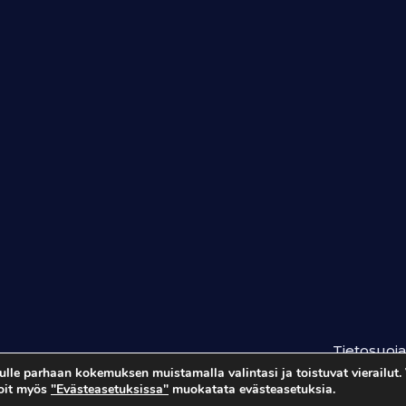
Tietosuoja
le parhaan kokemuksen muistamalla valintasi ja toistuvat vierailut. 
Voit myös
"Evästeasetuksissa"
muokatata evästeasetuksia.