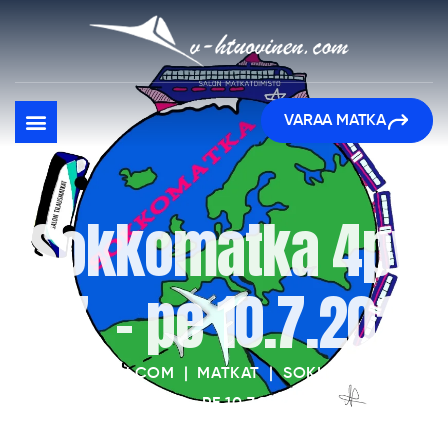
VARAA MATKA
Sokkomatka 4pv
ti 7. – pe 10.7.2026
V-HTUOVINEN.COM
|
MATKAT
|
SOKKOMATKA 4PV
TI 7. – PE 10.7.2026