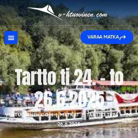
VARAA MATKA
Tartto ti 24. – to
26.6.2025
V-HTUOVINEN.COM
|
MATKAT
|
TARTTO TI 24. – TO
26.6.2025