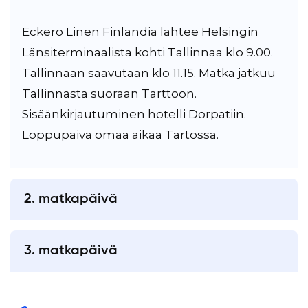
Eckerö Linen Finlandia lähtee Helsingin
Länsiterminaalista kohti Tallinnaa klo 9.00.
Tallinnaan saavutaan klo 11.15. Matka jatkuu
Tallinnasta suoraan Tarttoon.
Sisäänkirjautuminen hotelli Dorpatiin.
Loppupäivä omaa aikaa Tartossa.
2. matkapäivä
Aamiainen hotellissa. Aamupäivällä Tarton
kaupunkikierros suomenkielisen oppaan
3. matkapäivä
seurassa. Loppupäivä vapaata aikaa tutustus
Aamiainen hotellissa. Huoneiden luovutus
Tarttoon omatoimisesti.
ja bussimatka Tallinnaan. Tallinnassa aikaa