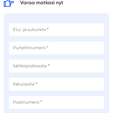
Varaa matkasi nyt
ostoksiin. Eckerö Linen Finlandia lähtee klo
18.30 kohti Helsinkiä, jonne saavutaan klo
21.00. Kotimatka alkaa välittömästi.