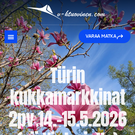
VARAA MATKA
Türin
kukkamarkkinat
2pv 14.-15.5.2026