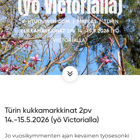
(yö Victorialla)
V-HTUOVINEN.COM
|
MATKAT
|
TÜRIN
KUKKAMARKKINAT 2PV 14.-15.5.2026 (YÖ
VICTORIALLA)
Türin kukkamarkkinat 2pv
14.-15.5.2026 (yö Victorialla)
Jo vuosikymmenten ajan keväinen työsesonki