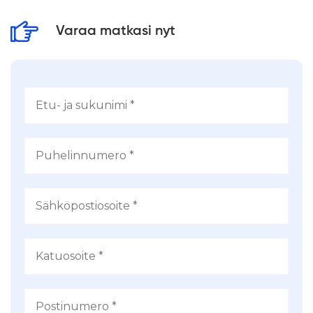
9.00, joten markkinoilla on mukavasti aikaa.
Varaa matkasi nyt
Perjantai 15.5. on markkinoiden
ensimmäinen päivä, jolloin valikoima on
yleensä ollut parhaimmillaan. Paluumatka
Tallinnasta Helsinkiin Eckerö Linen
Finlandia laivalla klo 18.30-21.00. Bussimatka
kotiin.