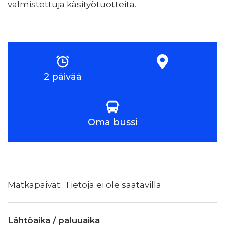
valmistettuja käsityötuotteita.
2 päivää
Oma bussi
Tietoja ei ole saatavilla
Lähtöaika / paluuaika