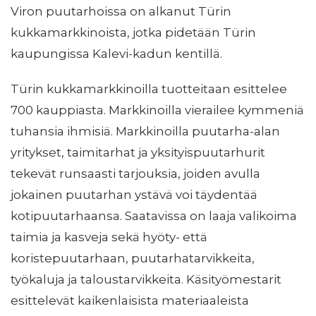
Viron puutarhoissa on alkanut Türin
kukkamarkkinoista, jotka pidetään Türin
kaupungissa Kalevi-kadun kentillä.
Türin kukkamarkkinoilla tuotteitaan esittelee
700 kauppiasta. Markkinoilla vierailee kymmeniä
tuhansia ihmisiä. Markkinoilla puutarha-alan
yritykset, taimitarhat ja yksityispuutarhurit
tekevät runsaasti tarjouksia, joiden avulla
jokainen puutarhan ystävä voi täydentää
kotipuutarhaansa. Saatavissa on laaja valikoima
taimia ja kasveja sekä hyöty- että
koristepuutarhaan, puutarhatarvikkeita,
työkaluja ja taloustarvikkeita. Käsityömestarit
esittelevät kaikenlaisista materiaaleista