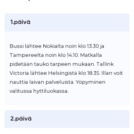
1.päivä
Bussi lähtee Nokialta noin klo 13.30 ja
Tampereelta noin klo 14.10. Matkalla
pidetään tauko tarpeen mukaan. Tallink
Victoria lähtee Helsingistä klo 18.35. Illan voit
nauttia laivan palveluista. Yöpyminen
valitussa hyttiluokassa.
2.päivä
Satamasta lähdetään kohti Türia noin klo